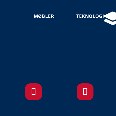
MØBLER
TEKNOLOGI

